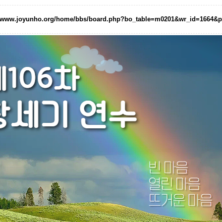
//www.joyunho.org/home/bbs/board.php?bo_table=m0201&wr_id=1664&