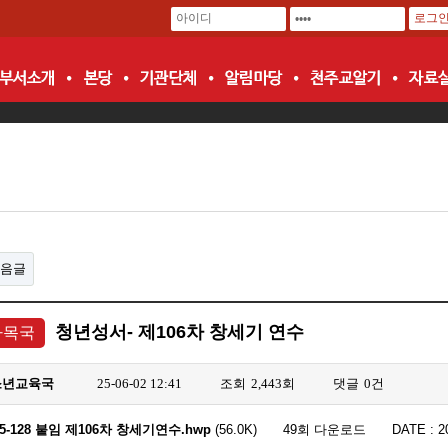
음글
청년성서- 제106차 창세기 연수
사목국
소년교육국
25-06-02 12:41
조회
2,443회
댓글
0건
25-128 붙임 제106차 창세기연수.hwp
(56.0K)
49회 다운로드
DATE : 2