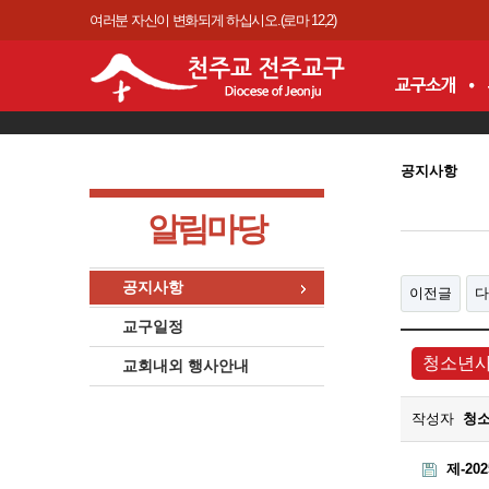
여러분 자신이 변화되게 하십시오.(로마 12,2)
공지사항
알림마당
공지사항
이전글
다
교구일정
청소년
교회내외 행사안내
작성자
청
제-20