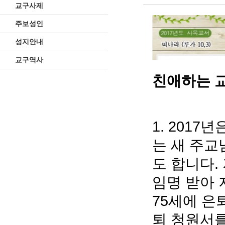
교구사제
주보성인
성지안내
교구역사
친애하는 
1. 2017
는 새 주교
도 합니다.
임명 받아 
75세에 은
퇴 청원서