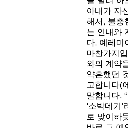
을 빌려 하
아내가 자
해서, 불
는 인내와 
다. 예레미야(
마찬가지입
와의 계약을
약혼했던 것
고합니다(에제 
말합니다. 
‘소박데기’
로 맞이하듯
바로 그 예