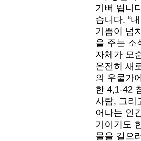
기뻐 뜁니다
습니다. “
기쁨이 넘치게
을 주는 소
자체가 모순
온전히 새로
의 우물가
한 4,1-
사람, 그리
어나는 인
기이기도 한
물을 길으러