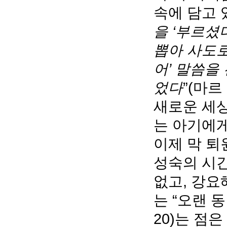
속에 담고 
을 ‘부르셨
뽑아 사도로
어’ 말씀을
었다
”(마르
새로운 세상
는 아기에게
이제 막 
성숙의 시간
없고, 강요
는 “오랜 
20)는 점