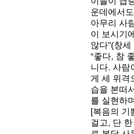
이들이 급증
운데에서도
아무리 사람
이 보시기에
않다”(창세
“좋다, 참 
니다. 사람
게 세 위격
습을 본떠서
를 실현하
[복음의 기
걸고, 단 
로 본당 사