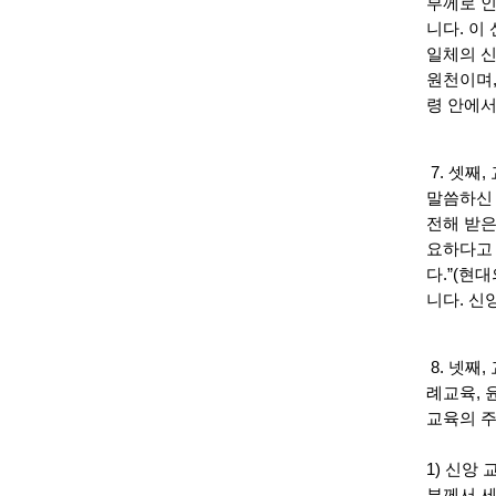
부께로 인
니다. 이
일체의 신
원천이며,
령 안에서
7. 셋째
말씀하신 
전해 받은
요하다고 
다.”(현
니다. 신
8. 넷째
례교육, 
교육의 주
1) 신앙
부께서 세