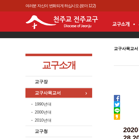
여러분 자신이 변화되게 하십시오.(로마 12,2)
교구사목교서
교구소개
교구장
교구사목교서
1990년대
2000년대
2010년대
202
교구청
28,20