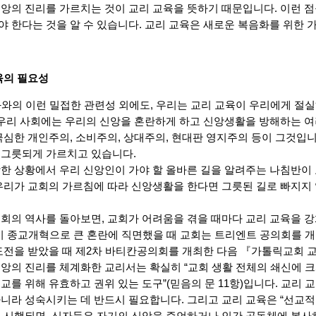
앙의 진리를 가르치는 것이 교리 교육을 뜻하기 때문입니다. 이런 점
 한다는 것을 알 수 있습니다. 교리 교육은 새로운 복음화를 위한 
육의 필요성
화와의 이런 밀접한 관련성 외에도, 우리는 교리 교육이 우리에게 절
 우리 사회에는 우리의 신앙을 혼란하게 하고 신앙생활을 방해하는 
극심한 개인주의, 소비주의, 상대주의, 현대판 영지주의 등이 그것
 그릇되게 가르치고 있습니다.
한 상황에서 우리 신앙인이 가야 할 올바른 길을 알려주는 나침반이 
우리가 교회의 가르침에 따라 신앙생활을 한다면 그릇된 길로 빠지지 
.
회의 역사를 돌아보면, 교회가 어려움을 겪을 때마다 교리 교육을 
세기 종교개혁으로 큰 혼란에 직면했을 때 교회는 트리엔트 공의회를 
도전을 받았을 때 제2차 바티칸공의회를 개최한 다음 『가톨릭교회
앙의 진리를 체계화한 교리서는 확실히 “교회 생활 전체의 쇄신에 
교를 위해 유효하고 권위 있는 도구”(믿음의 문 11항)입니다. 교리
니라 성숙시키는 데 반드시 필요합니다. 그리고 교리 교육은 “선교적 
 시행되면, 신자들은 자기의 신앙을 증언하거나 인간 공동체에 봉사하