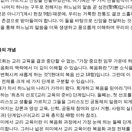
없이 가르치고 신앙을 전달하였는데, 여기에는 두 가지 전달방식이 
 나머지 하나는 구두로 전해지는 하느님의 말씀 곧 성전(聖傳)입니다
것은 아니기”(계시 헌장 9항) 때문에, 우리는 거룩한 전통도 결코 소
 존경으로 받아들여야 합니다. 이 둘을 바탕으로 신앙을 전달하는 것
을 통해 하느님의 말씀을 더욱 생생하고 풍요롭게 이해하며 우리의 신
육의 개념
 교회는 교리 교육을 결코 중단할 수 없는, “가장 중요한 임무 가운데 
음화의 맥락에서 더 깊이 이해할 수 있습니다. 복음화란 “기쁜 소식을
변혁시켜 새롭게 하는 것”(현대의 복음 선교 18항)입니다. 그런데 
 전체를 크게 세 가지 단계로 구분할 수 있습니다.
때가 차서 하느님의 나라가 가까이 왔다. 회개하고 복음을 믿어라.”(마
하는 ‘최초의 선포’(교리 교육의 준비) 단계입니다. 둘째는, 첫 선
리스도교 생활을 가르치고 그들을 그리스도인 공동체의 일원이 되게 하
어지는 강론과 영성 교육, 신학, 공동체 참여와 성사 거행, 사랑의 실
과) 단계입니다(교리 교육 총지침 48항 이하 참조).
미에서 교리 교육이란 이 복음화 과정에서 가장 눈에 띄는 둘째 단계
미합니다. 그러나 넓은 의미에서 교리 교육이란 복음화 과정 전체를