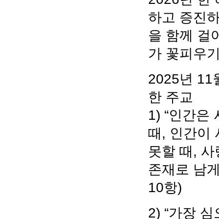
하고 증진하
을 함께 걸
가 꽃피우기
2025년 1
한 주교
1) “인간
때, 인간이
못할 때, 
존재로 남게
10항)
2) “가장