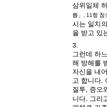
삼위일체 
쁨」, 11항 참
시는 일치의
을 받고 있
3.
그런데 하느
해 방해를 
자신을 내어
고 합니다.
질투, 증오
니다. 그리