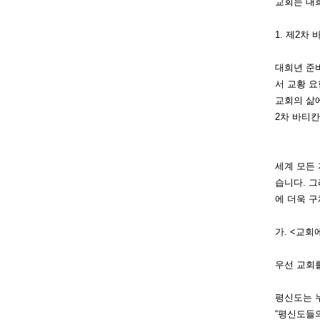
교회는 대
1. 제2차 
대
희년 준비
서 교황 
교회의 삶에
2차 바티칸
세
계 모든 
습니다. 그
에 더욱 
가. <교회
우
선 교회
평신도는 
“평
신도들의