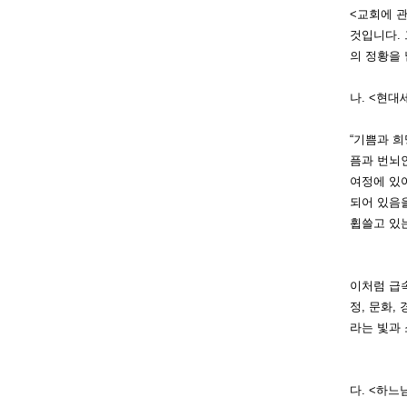
<교
회에 관
것입니다.
의 정황을
나. <현
“기
쁨과 희
픔과 번뇌
여정에 있
되어 있음을
휩쓸고 있는
이
처럼 급
정, 문화,
라는 빛과
다. <하느