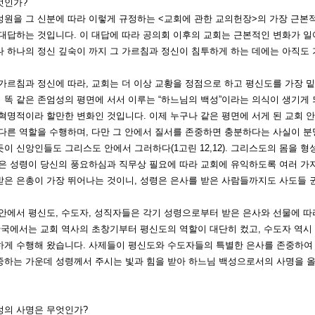
엇인가?
성원을 그 신분에 따라 이렇게 규정하는 <교회에 관한 교의헌장>의 가장 근본적
 대답하는 것입니다. 이 대답에 따라 공의회 이후의 교회는 근본적인 변화가 일
 하나의 정신 깊숙이 까지 그 가르침과 정신이 침투하게 하는 데에는 아직도 가
가르침과 정신에 따라,
교회는 더 이상 교황을 정점으로 하고 평신도를 가장 밑
 똑 같은 존엄성의 평면에 서서 이루는 “하느님의 백성”이라는 의식이 생기게
 혁명적이라 할만한 변화인 것입니다.
이제 누구나 같은 평면에 서게 된 교회 
 다른 역할을 수행하며, 다만 그 안에서 질서를 존중하면 충분하다는 사실이 
이 신앙인들도 그리스도 안에서 그러하다(1고린 12,12). 그리스도의 몸을 
은 성령이 당신의 풍요하심과 직무상 필요에 따라 교회에 유익하도록 여러 가지 은
은 은총이 가장 뛰어나는 것이니, 성령은 은사를 받은 사람들까지도 사도들 권위에
 안에서 평신도, 수도자, 성직자들은 각기 성령으로부터 받은 은사와 선물에 따
국에서는 교회 역사의 초창기부터 평신도의 역할이 대단히 컸고, 수도자 역시
하게 수행해 왔습니다. 사제들이 평신도와 수도자들의 특별한 은사를 존중하여 
중하는 가운데 성령께서 주시는 빛과 힘을 받아 하느님 백성으로서의 사명을 올
성의 사명은 무엇인가?