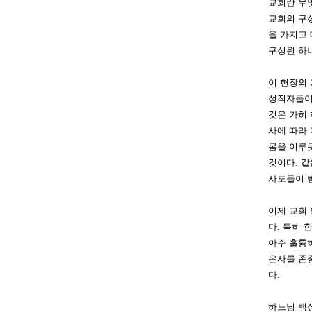
교회란 무
교
회의 구
을 가지고
구성원 하나
이
헌장의 
성직자들이
것은 가히
사에 따라
몸을 이루듯
것이다. 같
사도들이 받
이
제 교회
다.
특히 한
아주 훌륭
은사를 존
다.
하느님 백