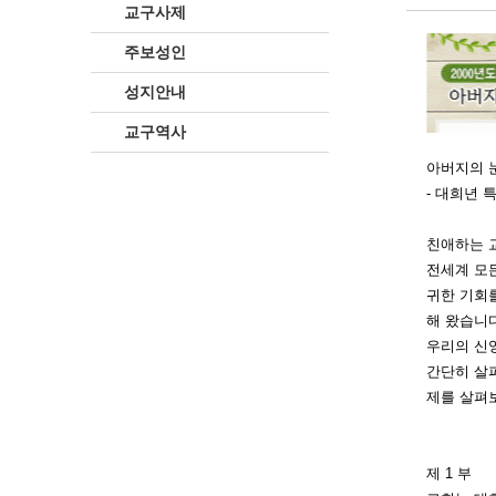
교구사제
주보성인
성지안내
교구역사
아버지의 
- 대희년 
친애하는 
전
세계 모
귀한 기회를
해 왔습니다
우리의 신
간단히 살
제를 살펴
제 1 부