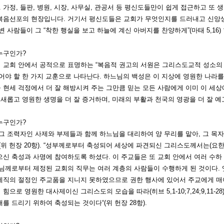
). 가정, 들판, 병원, 시장, 사무실, 관공서 등 평신도들만이 쉽게 접근하고 
복음선포의 현장입니다. 거기서 평신도들은 교회가 무엇인지를 드러내고 신앙
변 사람들이 그 “착한 행실을 보고 하늘에 계신 아버지를 찬양하게”(마태 5,16
누구인가?
 교회 안에서 공적으로 표명하는 “복음적 권고의 서원은 그리스도교적 성소의 
어야 할 한 가지 교훈으로 나타난다. 하느님의 백성은 이 지상에 영원한 나라
현세 걱정에서 더 잘 해방시켜 주는 그만큼 믿는 모든 사람에게 이미 이 세상에
 새롭고 영원한 생명을 더 잘 증거하며, 미래의 부활과 천국의 영광을 더 잘 예고하
누구인가?
그 조력자인 사제와 부제들과 함께 하느님을 대리하여 양 무리를 맡아, 그 목자
(위 헌장 20항). “성부께로부터 축성되어 세상에 파견되신 그리스도께서는(요한
으신 축성과 사명에 참여하도록 하셨다. 이 주교들은 또 교회 안에서 여러 수하
님께로부터 제정된 교회의 직무는 여러 계층의 사람들이 수행하게 된 것이다. 
제직의 절정인 주교품을 지니지 못하였으므로 권한 행사에 있어서 주교에게 매어
힘으로 영원한 대사제이신 그리스도의 모습을 따라(히브 5,1-10;7,24;9,11-
를 드리기 위하여 축성되는 것이다“(위 헌장 28항).