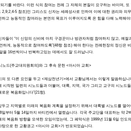
 되기를 바란다.
이런 식의 참여는 전례 그 자체의 본질이 요구하는 바이며, 또 
드 2,9;2,4-5 참조)인 그리스도 신자는 세례성사로 인하여 이에 대한 권리와 
하고 능동적인 참여라는 본연의 목표가 이루어지도록 온 힘을 다해 노력해야> 한
신자들이
“이 신앙의 신비에 마치 구경꾼이나 방관자처럼 참여하지 않고, 예절과
건하게, 능동적으로 참여하도록”(48항 참조) 해야 한다
는 전례헌장의 정신은 비
 말을 16번씩이나 반복하고있는 데에서도 잘 드러납니다.
 시노드(주교대의원회의)와 그 후속 문헌 <아시아 교회>
비의 또 다른 요인을 두고 <제삼천년기>에서 교황님께서는 이렇게 말씀하십니다.
 시작된 일련의 시노드들과 더불어, 대륙, 지역, 국가 그리고 교구의 시노드들
로운 복음화입니다”(21항).
앞두고 지역별로 미래의 복음화 계획을 설정하기 위해서 대륙별 시노드를 열어야
 18일부터 5월 14일까지 바티칸에서 열렸습니다. 각국 주교단을 대표하는 약
의 복음화 방향을 모색한 모임이었는데, 그 폐막식은 1999년 11월 6일 인
바탕으로 한 교황권고 <아시아 교회>가 반포되었습니다.