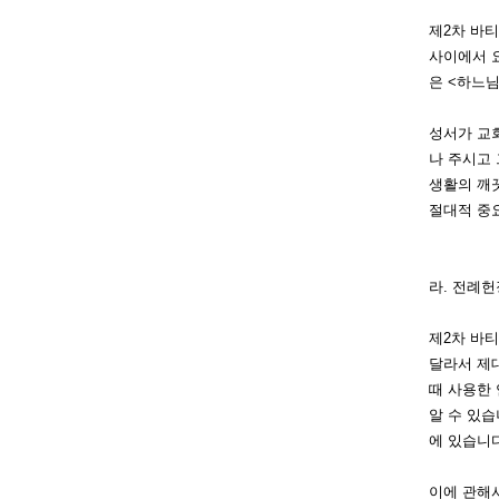
제
2차 바
사이에서 
은 <하느
성
서가 교
나 주시고 
생활의 깨끗
절대적 중요
라. 전례헌
제
2차 바
달라서 제대
때 사용한
알 수 있습
에 있습니다
이
에 관해