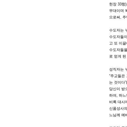
헌장 33항
무대이며 
으로써, 주
수도자는 
수
도자들이
고 또 이끌
수도자들을 
로 얻게 된
성직자는 
“주
교들은 
는 것이다”
당신이 받
하여, 하느
비록 대사
신품성사의 
느님께 예배