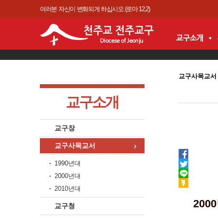
여러분 자신이 변화되게 하십시오.(로마 12,2)
교구사목교서
교구소개
교구장
교구사목교서
1990년대
2000년대
2010년대
200
교구청