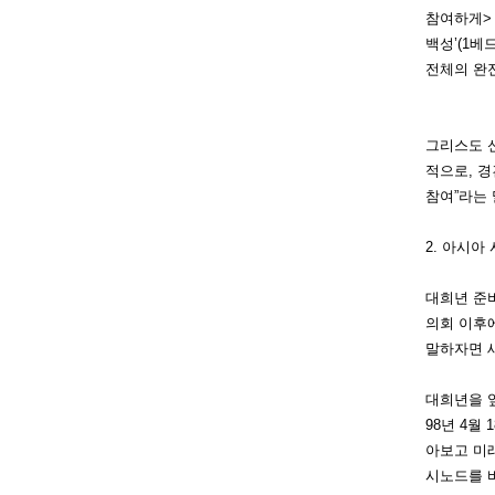
참여하게>
백성’(1베
전체의 완전
그
리스도 
적으로, 경
참여”라는
2. 아시아
대
희년 준
의회 이후에
말하자면 새
대
희년을 
98년 4월
아보고 미래
시노드를 