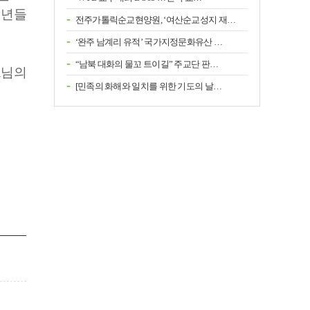
청년들
전주가톨릭순교현양원, ‘여산순교성지 재…
‘완주 남계리 유적’ 국가지정문화유산 …
“남북 대화의 물꼬 트이길” 주교단 판…
느님의
[민족의 화해와 일치를 위한 기도의 날…