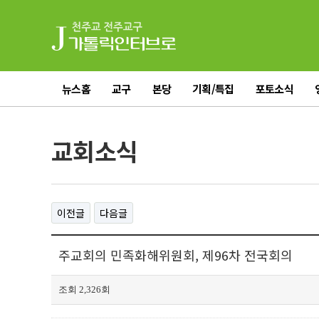
뉴스홈
교구
본당
기획/특집
포토소식
전체기사
교회소식
이전글
다음글
주교회의 민족화해위원회, 제96차 전국회의
조회 2,326회