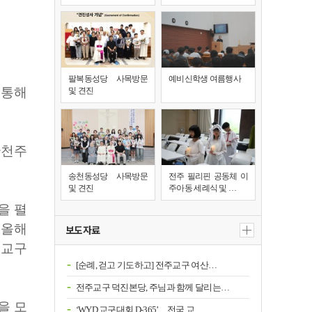
팔복동성당 사목방문
예비신학생 여름행사
 통해
및 견진
국천주
송천동성당 사목방문
전주 필리핀 공동체 이
및 견진
주아동 세례식 및 …
을 펼
 올해
보도자료
천교구
[순례, 걷고 기도하고] 전주교구 여산…
전주교구 덕진본당, 주님과 함께 달리는…
을 모
‘WYD 교구대회 D-365’…전국 교…