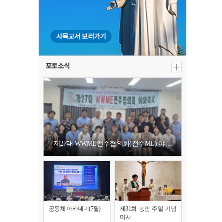
포토소식
제27대 WWME전주협의회(전주ME) 야…
공동체 아카데미(7월)
제31회 농민 주일 기념
미사