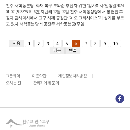
전주 서학동본당, 화재 복구 도와준 후원자 위한 ‘감사미사’발행일2024-
01-07 [제3375호, 6면]지난해 12월 29일 전주 서학동성당에서 봉헌된 후
원자 감사미사에서 교구 사제 중창단 ‘데오 그라시아스’가 성가를 부르
고 있다.서학동본당 제공전주 서학동본당(주임 …
처음
6
1
2
3
4
5
7
8
9
10
다음
맨끝
그룹웨어
이용약관
개인정보처리방침
오시는 길
관리자에게 문의