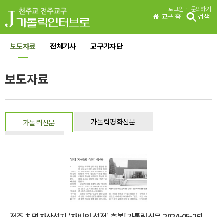
·
로그인
문의하기
교구 홈
검색
보도자료
전체기사
교구기자단
보도자료
가톨릭평화신문
가톨릭신문
일반신문
전주 치명자산성지 ‘자비의 성전’ 축복[가톨릭신문 2024-05-26]