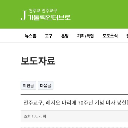
뉴스홈
교구
본당
기획/특집
포토소식
전체기사
보도자료
이전글
다음글
전주교구, 레지오 마리애 70주년 기념 미사 봉헌[가
조회 10,575회