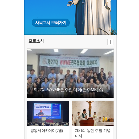
포토소식
제27대 WWME전주협의회(전주ME) 야…
공동체 아카데미(7월)
제31회 농민 주일 기념
미사