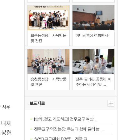
팔복동성당 사목방문
예비신학생 여름행사
및 견진
송천동성당 사목방문
전주 필리핀 공동체 이
및 견진
주아동 세례식 및 …
보도자료
구 사무
[순례, 걷고 기도하고] 전주교구 여산…
실내체
전주교구 덕진본당, 주님과 함께 달리는…
 봉헌
‘WYD 교구대회 D-365’…전국 교…