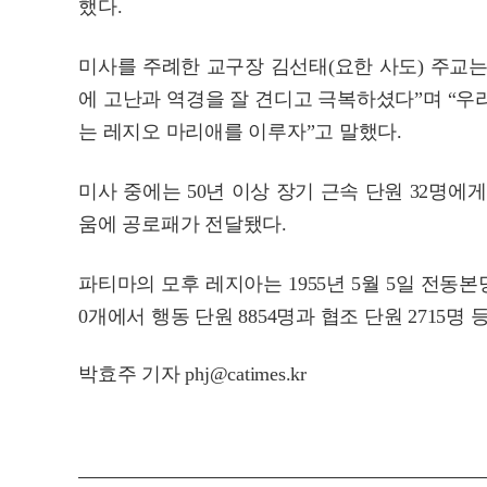
했다.
미사를 주례한 교구장 김선태(요한 사도) 주교
에 고난과 역경을 잘 견디고 극복하셨다”며 “
는 레지오 마리애를 이루자”고 말했다.
미사 중에는 50년 이상 장기 근속 단원 32명에
움에 공로패가 전달됐다.
파티마의 모후 레지아는 1955년 5월 5일 전동본당
0개에서 행동 단원 8854명과 협조 단원 2715명 
박효주 기자 phj@catimes.kr