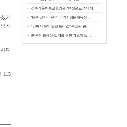
전주가톨릭순교현양원, ‘여산순교성지 재…
아셨기
‘완주 남계리 유적’ 국가지정문화유산 …
 넘치
“남북 대화의 물꼬 트이길” 주교단 판…
[민족의 화해와 일치를 위한 기도의 날…
레시디
115