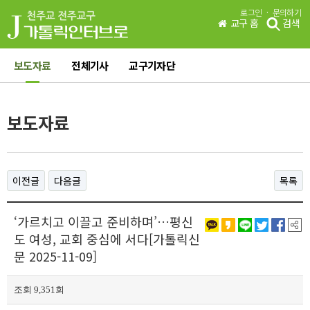
·
로그인
문의하기
교구 홈
검색
보도자료
전체기사
교구기자단
보도자료
이전글
다음글
목록
‘가르치고 이끌고 준비하며’…평신
도 여성, 교회 중심에 서다[가톨릭신
문 2025-11-09]
조회 9,351회