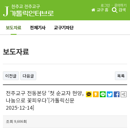
·
로그인
문의하기
교구 홈
검색
보도자료
전체기사
교구기자단
보도자료
이전글
다음글
목록
전주교구 전동본당 ‘첫 순교자 현양,
나눔으로 꽃피우다’[가톨릭신문
2025-12-14]
조회 9,606회