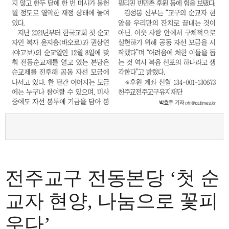
전주교구 전동본당 ‘첫 순
교자 현양, 나눔으로 꽃피
우다’