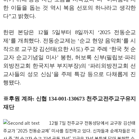
한 이들을 돕는 것 역시 복음 선포의 하나라고 생각한
다”고 밝혔다.
한편 본당은 12월 5일부터 8일까지 ‘2025 전동순교
제’를 개최했다. 전동순교제는 ‘순교 현양 음악회’를 시
작으로 교구장 김선태(요한 사도) 주교 주례 ‘한국 첫 순
교자 순교기념일 미사’ 봉헌, 허보록 신부(필립보·파리
외방전교회 한국지부 부지부장)의 ‘파리외방전교회 선
교사들의 성모 신심’을 주제 특강 등으로 다채롭게 진
행됐다.
※후원 계좌: 신협 134-001-130673 천주교전주교구유지
재단
12월 7일 전주교구 전동성당에서 교구장 김선태
주교가 ‘2025 전동순교제’ 미사를 집전하고 있다. 신자들과 순례자들은 미
사 중 ‘첫 순교자 순교 기념 공동 자선’ 기금을 자선 봉투에 담아 봉헌할 수