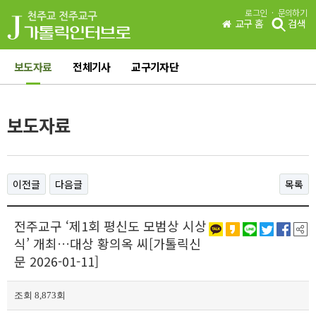
·
로그인
문의하기
교구 홈
검색
보도자료
전체기사
교구기자단
보도자료
이전글
다음글
목록
전주교구 ‘제1회 평신도 모범상 시상
식’ 개최…대상 황의옥 씨[가톨릭신
문 2026-01-11]
조회 8,873회