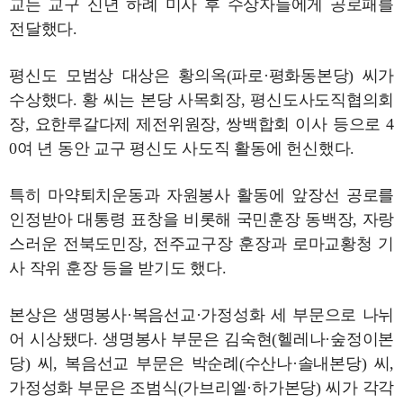
교는 교구 신년 하례 미사 후 수상자들에게 공로패를
전달했다.
평신도 모범상 대상은 황의옥(파로·평화동본당) 씨가
수상했다. 황 씨는 본당 사목회장, 평신도사도직협의회
장, 요한루갈다제 제전위원장, 쌍백합회 이사 등으로 4
0여 년 동안 교구 평신도 사도직 활동에 헌신했다.
특히 마약퇴치운동과 자원봉사 활동에 앞장선 공로를
인정받아 대통령 표창을 비롯해 국민훈장 동백장, 자랑
스러운 전북도민장, 전주교구장 훈장과 로마교황청 기
사 작위 훈장 등을 받기도 했다.
본상은 생명봉사·복음선교·가정성화 세 부문으로 나뉘
어 시상됐다. 생명봉사 부문은 김숙현(헬레나·숲정이본
당) 씨, 복음선교 부문은 박순례(수산나·솔내본당) 씨,
가정성화 부문은 조범식(가브리엘·하가본당) 씨가 각각