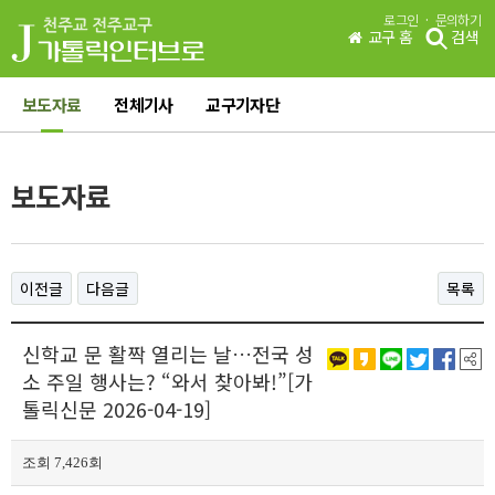
·
로그인
문의하기
교구 홈
검색
보도자료
전체기사
교구기자단
보도자료
이전글
다음글
목록
신학교 문 활짝 열리는 날…전국 성
소 주일 행사는? “와서 찾아봐!”[가
톨릭신문 2026-04-19]
조회 7,426회