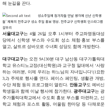
해 눈길을 끈다.
성소주일에 참가자들 만날 생각에 신난 신학생
들’ 제목의 전주교구 성소 주일 홍보 영상. 전주교구 신학생회 인스타그램
갈무리
서울대교구
는 4월 26일 오후 1시부터 주교좌명동대성
당에서 신학생 부스와 수도회 성소 체험·홍보 부스를
열고, 샬트르 성바오로 수녀회 성당도 함께 개방한다.
대구대교구
는 오전 9시30분 대구 남산동 대구가톨릭대
학교 유스티노교정(대신학원)과 교구청 일대에서 ‘사랑
하는 여러분, 이제 우리는 하느님의 자녀입니다’(1요한
3,2) 주제로 행사를 연다. 페이스 페인팅, 생활관 개방,
수단 체험 등의 프로그램이 열린다.
안동교구
도 예비신
학생들과 함께 이날 행사에 참가한다.
광주대교구
는 광
주가톨릭대학교에서 수도회 홍보 부스를 마련하고, 신
학교 체험과 포스트 활동, 어울림 한마당 등 다채로운