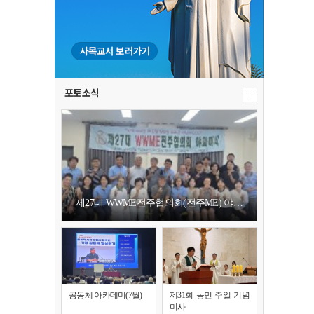
포토소식
제27대 WWME전주협의회(전주ME) 야…
공동체 아카데미(7월)
제31회 농민 주일 기념
미사