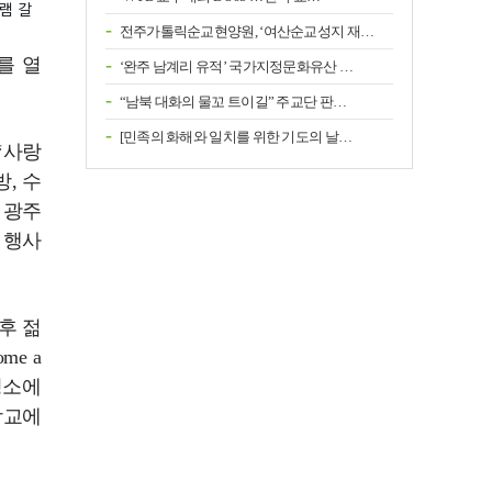
램 갈
전주가톨릭순교현양원, ‘여산순교성지 재…
를 열
‘완주 남계리 유적’ 국가지정문화유산 …
“남북 대화의 물꼬 트이길” 주교단 판…
[민족의 화해와 일치를 위한 기도의 날…
‘사랑
, 수
 광주
 행사
후 젊
me a
성소에
학교에