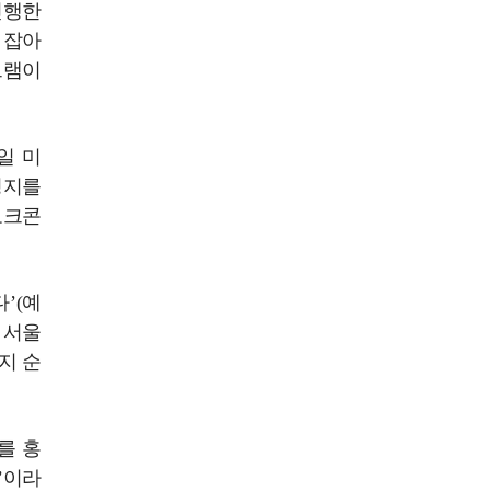
진행한
 잡아
그램이
일 미
성지를
토크콘
’(예
분 서울
지 순
를 홍
’이라