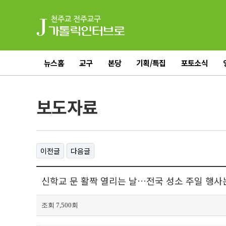
뉴스홈
교구
본당
기획/특집
포토소식
전체기사
보도자료
이전글
다음글
신학교 문 활짝 열리는 날…전국 성소 주일 행사는? 
조회 7,500회