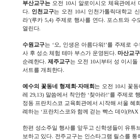
부산교구는
오전 10시 알로이시오 체육관에서 
다.
인천교구
는 오전 10시 인천가톨릭대학교 
라’(루카 5,4) 주제로 행사를 연다. 포스트와
열린다.
수원교구
는 ‘오, 인생은 아름다워!’를 주제로 
사 후 성소 체험 테마 부스가 운영된다.
마산교구
순례한다.
제주교구
는 오전 10시부터 성 이시
서트를 개최한다.
예수의 꽃동네 형제회·자매회
는 오전 10시 꽃
레 29,13) 말씀에서 착안한 ‘찾아라!’를 주제로
정동 프란치스코 교육회관에서 시작해 서울 혜화
례하는 ‘프란치스코와 함께 걷는 빡스 데이(PAX 
한편 성소주일 행사를 앞두고 신학생들이 유튜브 
보하고 있다. 전주교구는 인스타그램 릴스를 통해