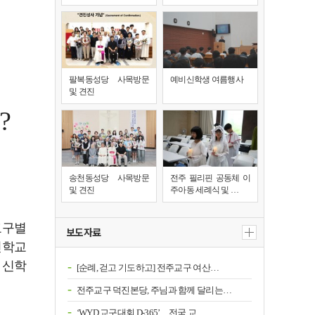
팔복동성당 사목방문
예비신학생 여름행사
및 견진
?
송천동성당 사목방문
전주 필리핀 공동체 이
및 견진
주아동 세례식 및 …
교구별
보도자료
신학교
 신학
[순례, 걷고 기도하고] 전주교구 여산…
전주교구 덕진본당, 주님과 함께 달리는…
‘WYD 교구대회 D-365’…전국 교…