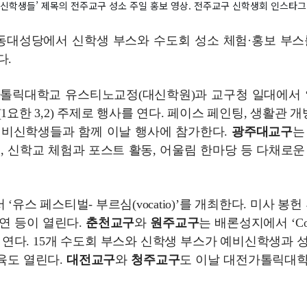
신학생들’ 제목의 전주교구 성소 주일 홍보 영상. 전주교구 신학생회 인스타그
명동대성당에서 신학생 부스와 수도회 성소 체험·홍보 부스
다.
구가톨릭대학교 유스티노교정(대신학원)과 교구청 일대에서 
요한 3,2) 주제로 행사를 연다. 페이스 페인팅, 생활관 개방
예비신학생들과 함께 이날 행사에 참가한다.
광주대교구
는
 신학교 체험과 포스트 활동, 어울림 한마당 등 다채로운
유스 페스티벌- 부르심(vocatio)’를 개최한다. 미사 봉헌 
공연 등이 열린다.
춘천교구
와
원주교구
는 배론성지에서 ‘Co
사를 연다. 15개 수도회 부스와 신학생 부스가 예비신학생과 
육도 열린다.
대전교구
와
청주교구
도 이날 대전가톨릭대