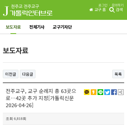
·
로그인
문의하기
교구 홈
검색
보도자료
전체기사
교구기자단
보도자료
이전글
다음글
목록
전주교구, 교구 순례지 총 63곳으
로…42곳 추가 지정[가톨릭신문
2026-04-26]
조회 6,818회