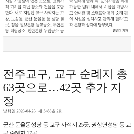
전주교구, 교구 순례지 총
63곳으로…42곳 추가 지
정
발행일 2026-04-26
제 3488호 2면
군산 둔율동성당 등 교구 사적지 25곳, 권상연성당 등 교
구 순례지 17곳