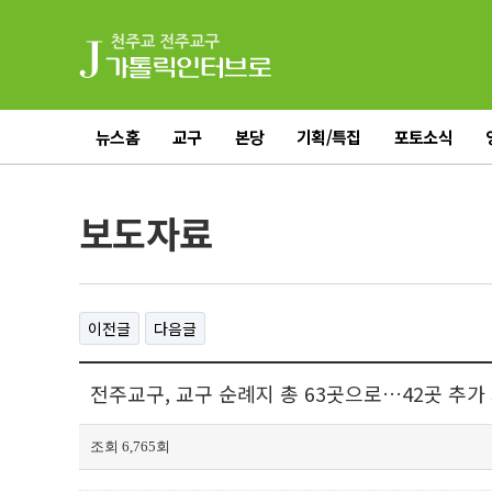
뉴스홈
교구
본당
기획/특집
포토소식
전체기사
보도자료
이전글
다음글
전주교구, 교구 순례지 총 63곳으로…42곳 추가 지
조회 6,765회