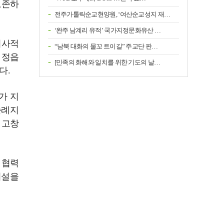
보존하
전주가톨릭순교현양원, ‘여산순교성지 재…
‘완주 남계리 유적’ 국가지정문화유산 …
회사적
“남북 대화의 물꼬 트이길” 주교단 판…
 정읍
[민족의 화해와 일치를 위한 기도의 날…
다.
가 지
순례지
 고창
 협력
시설을