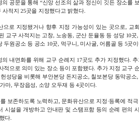
 명의 공문을 통해 “신앙 선조의 삶과 정신이 깃든 장소를 
 사적지 25곳을 지정했다고 밝혔다.
산으로 지정됐거나 향후 지정 가능성이 있는 곳으로, 교
 교구 사적지는 고창, 노송동, 군산 둔율동 등 성당 10곳,
원공소 등 공소 10곳, 먹구니, 미사굴, 어름골 등 5곳이
성의 내면화를 위해 교구 순례지 17곳도 추가 지정했다. 추
사적으로 의미 있는 장소 등이 포함됐다. 추가 지정 교구 
지헌성당을 비롯해 부안본당 돈지공소, 칠보본당 동막공소,
가마, 무장읍성, 소양 오두재 등 4곳이다.
치를 보존하도록 노력하고, 문화유산으로 지정·등록에 적극
서 시설을 개방하고 안내판 및 스탬프함 등의 순례 편의 
했다.