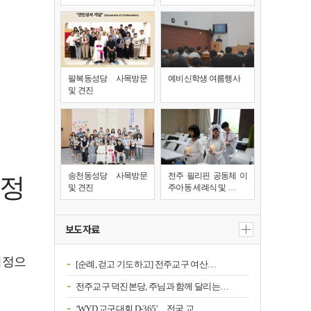
팔복동성당 사목방문
예비신학생 여름행사
및 견진
송천동성당 사목방문
전주 필리핀 공동체 이
지정
및 견진
주아동 세례식 및 …
보도자료
지정으
[순례, 걷고 기도하고] 전주교구 여산…
전주교구 덕진본당, 주님과 함께 달리는…
‘WYD 교구대회 D-365’…전국 교…