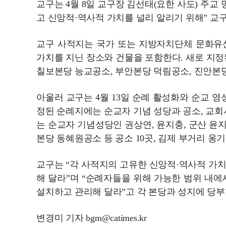
교구는 4월 8일 교구장 김선태(요한 사도) 주교
고 신앙적·역사적 가치를 널리 알리기 위해” 교구
교구 사적지는 국가 또는 지방자치단체 문화유
가치를 지닌 장소와 건물을 포함한다. 새로 지정된
칠보본당 능교공소, 부안본당 덕림공소, 진안본당 두
아울러 교구는 4월 13일 순례 활성화와 순교 영
정된 순례지에는 순교자 기념 성당과 공소, 교회
는 순교자 기념성당인 권상연, 윤지충, 군산 윤
본당 동혜원공소 등 공소 10곳, 김제 부거리 옹기
교구는 “각 사적지의 고유한 신앙적·역사적 가
해 달라”며 “순례자들을 위해 가능한 범위 내에
설치하고 관리해 달라”고 각 본당과 성지에 당부
변경미 기자 bgm@catimes.kr