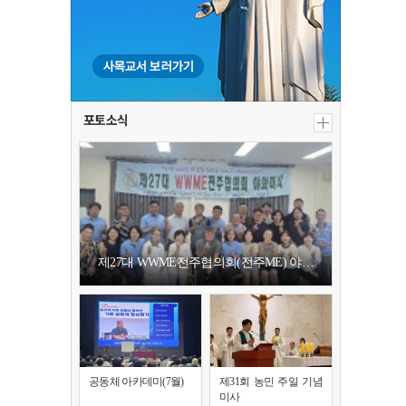
포토소식
제27대 WWME전주협의회(전주ME) 야…
공동체 아카데미(7월)
제31회 농민 주일 기념
미사