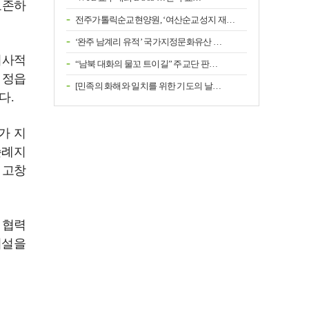
보존하
전주가톨릭순교현양원, ‘여산순교성지 재…
‘완주 남계리 유적’ 국가지정문화유산 …
회사적
“남북 대화의 물꼬 트이길” 주교단 판…
 정읍
[민족의 화해와 일치를 위한 기도의 날…
다.
가 지
순례지
 고창
 협력
시설을