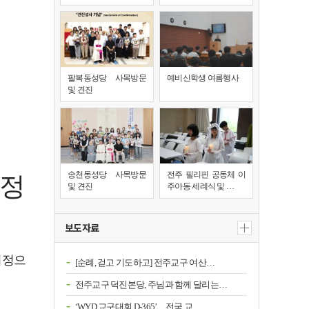
팔복동성당 사목방문
예비신학생 여름행사
및 견진
송천동성당 사목방문
전주 필리핀 공동체 이
지정
및 견진
주아동 세례식 및 …
보도자료
지정으
[순례, 걷고 기도하고] 전주교구 여산…
전주교구 덕진본당, 주님과 함께 달리는…
‘WYD 교구대회 D-365’…전국 교…