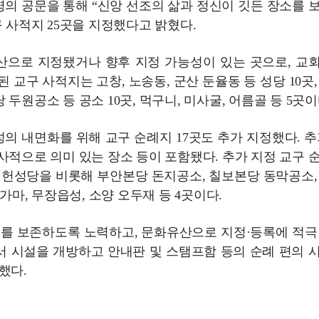
 명의 공문을 통해 “신앙 선조의 삶과 정신이 깃든 장소를 
 사적지 25곳을 지정했다고 밝혔다.
산으로 지정됐거나 향후 지정 가능성이 있는 곳으로, 교
 교구 사적지는 고창, 노송동, 군산 둔율동 등 성당 10곳,
원공소 등 공소 10곳, 먹구니, 미사굴, 어름골 등 5곳이
성의 내면화를 위해 교구 순례지 17곳도 추가 지정했다. 추
사적으로 의미 있는 장소 등이 포함됐다. 추가 지정 교구 
지헌성당을 비롯해 부안본당 돈지공소, 칠보본당 동막공소,
가마, 무장읍성, 소양 오두재 등 4곳이다.
치를 보존하도록 노력하고, 문화유산으로 지정·등록에 적극
서 시설을 개방하고 안내판 및 스탬프함 등의 순례 편의 
했다.