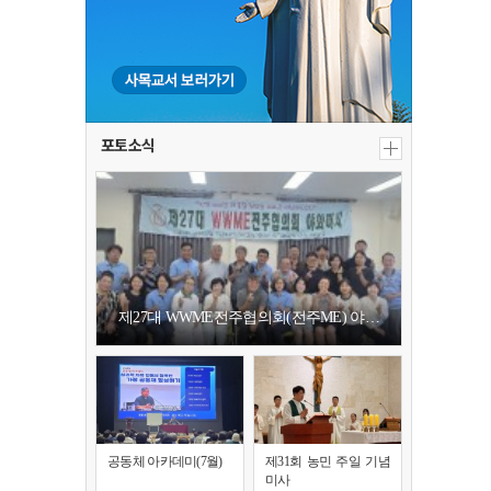
포토소식
제27대 WWME전주협의회(전주ME) 야…
공동체 아카데미(7월)
제31회 농민 주일 기념
미사