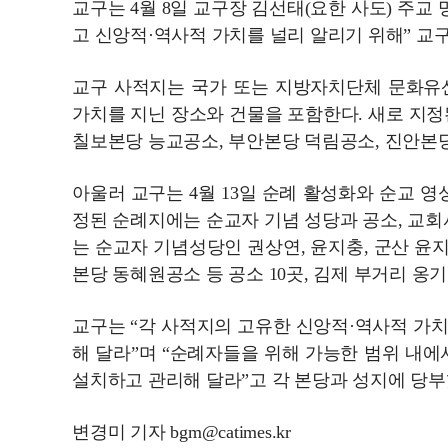
교구는 4월 8일 교구장 김선태(요한 사도) 주교
고 신앙적·역사적 가치를 널리 알리기 위해” 교구
교구 사적지는 국가 또는 지방자치단체 문화유
가치를 지닌 장소와 건물을 포함한다. 새로 지정된
칠보본당 능교공소, 부안본당 덕림공소, 진안본당 두
아울러 교구는 4월 13일 순례 활성화와 순교 영
정된 순례지에는 순교자 기념 성당과 공소, 교회
는 순교자 기념성당인 권상연, 윤지충, 군산 윤
본당 동혜원공소 등 공소 10곳, 김제 부거리 옹기
교구는 “각 사적지의 고유한 신앙적·역사적 가
해 달라”며 “순례자들을 위해 가능한 범위 내에
설치하고 관리해 달라”고 각 본당과 성지에 당부
변경미 기자 bgm@catimes.kr