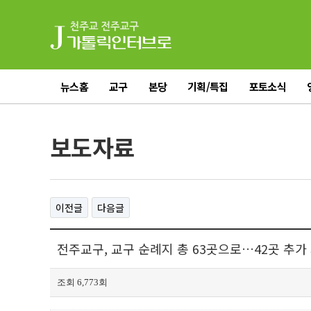
뉴스홈
교구
본당
기획/특집
포토소식
전체기사
보도자료
이전글
다음글
전주교구, 교구 순례지 총 63곳으로…42곳 추가 지
조회 6,773회