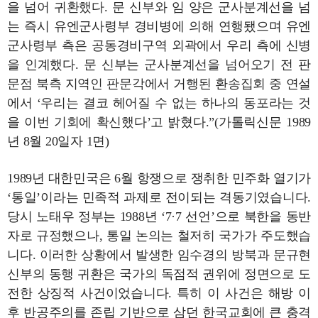
을 넘어 귀환했다. 문 신부와 임 양은 군사분계선을 넘
는 즉시 유엔군사령부 경비병에 의해 연행됐으며 유엔
군사령부 측은 공동경비구역 외곽에서 우리 측에 신병
을 인계했다. 문 신부는 군사분계선을 넘어오기 전 판
문점 북측 지역인 판문각에서 거행된 환송집회 중 연설
에서 ‘우리는 결코 헤어질 수 없는 하나의 동포라는 것
을 이번 기회에 확신했다’고 밝혔다.”(가톨릭신문 1989
년 8월 20일자 1면)
1989년 대한민국은 6월 항쟁으로 쟁취한 민주화 열기가
‘통일’이라는 민족적 과제로 전이되는 격동기였습니다.
당시 노태우 정부는 1988년 ‘7·7 선언’으로 북한을 동반
자로 규정했으나, 통일 논의는 철저히 국가가 주도했습
니다. 이러한 상황에서 발생한 임수경의 방북과 문규현
신부의 동행 귀환은 국가의 독점적 권위에 정면으로 도
전한 상징적 사건이었습니다. 특히 이 사건은 해방 이
후 반공주의를 존립 기반으로 삼던 한국교회에 큰 충격