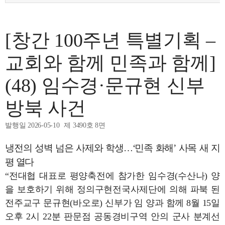
[창간 100주년 특별기획 –
교회와 함께 민족과 함께]
(48) 임수경·문규현 신부
방북 사건
발행일 2026-05-10
제 3490호 8면
냉전의 성벽 넘은 사제와 학생…‘민족 화해’ 사목 새 지
평 열다
“전대협 대표로 평양축전에 참가한 임수경(수산나) 양
을 보호하기 위해 정의구현전국사제단에 의해 파북 된
전주교구 문규현(바오로) 신부가 임 양과 함께 8월 15일
오후 2시 22분 판문점 공동경비구역 안의 군사 분계선