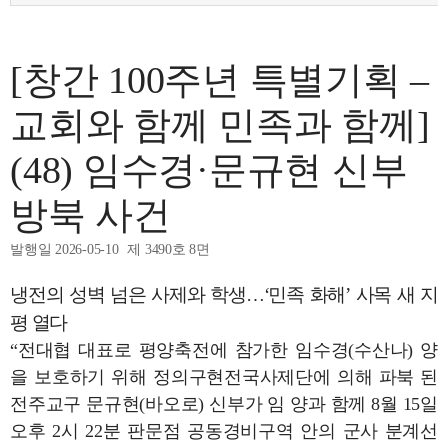
[창간 100주년 특별기획 –
교회와 함께 민족과 함께]
(48) 임수경·문규현 신부
방북 사건
발행일 2026-05-10
제 3490호 8면
냉전의 성벽 넘은 사제와 학생…‘민족 화해’ 사목 새 지
평 열다
“전대협 대표로 평양축전에 참가한 임수경(수산나) 양
을 보호하기 위해 정의구현전국사제단에 의해 파북 된
전주교구 문규현(바오로) 신부가 임 양과 함께 8월 15일
오후 2시 22분 판문점 공동경비구역 안의 군사 분계선