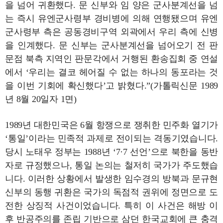
을 넘어 귀환했다. 문 신부와 임 양은 군사분계선을 넘
는 즉시 유엔군사령부 경비병에 의해 연행됐으며 유엔
군사령부 측은 공동경비구역 외곽에서 우리 측에 신병
을 인계했다. 문 신부는 군사분계선을 넘어오기 전 판
문점 북측 지역인 판문각에서 거행된 환송집회 중 연설
에서 ‘우리는 결코 헤어질 수 없는 하나의 동포라는 것
을 이번 기회에 확신했다’고 밝혔다.”(가톨릭신문 1989
년 8월 20일자 1면)
1989년 대한민국은 6월 항쟁으로 쟁취한 민주화 열기가
‘통일’이라는 민족적 과제로 전이되는 격동기였습니다.
당시 노태우 정부는 1988년 ‘7·7 선언’으로 북한을 동반
자로 규정했으나, 통일 논의는 철저히 국가가 주도했습
니다. 이러한 상황에서 발생한 임수경의 방북과 문규현
신부의 동행 귀환은 국가의 독점적 권위에 정면으로 도
전한 상징적 사건이었습니다. 특히 이 사건은 해방 이
후 반공주의를 존립 기반으로 삼던 한국교회에 큰 충격