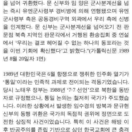
을 넘어 귀환했다. 문 신부와 임 양은 군사분계선을 넘
는 즉시 유엔군사령부 경비병에 의해 연행됐으며 유엔
군사령부 측은 공동경비구역 외곽에서 우리 측에 신병
을 인계했다. 문 신부는 군사분계선을 넘어오기 전 판
문점 북측 지역인 판문각에서 거행된 환송집회 중 연설
에서 ‘우리는 결코 헤어질 수 없는 하나의 동포라는 것
을 이번 기회에 확신했다’고 밝혔다.”(가톨릭신문 1989
년 8월 20일자 1면)
1989년 대한민국은 6월 항쟁으로 쟁취한 민주화 열기가
‘통일’이라는 민족적 과제로 전이되는 격동기였습니다.
당시 노태우 정부는 1988년 ‘7·7 선언’으로 북한을 동반
자로 규정했으나, 통일 논의는 철저히 국가가 주도했습
니다. 이러한 상황에서 발생한 임수경의 방북과 문규현
신부의 동행 귀환은 국가의 독점적 권위에 정면으로 도
전한 상징적 사건이었습니다. 특히 이 사건은 해방 이
후 반공주의를 존립 기반으로 삼던 한국교회에 큰 충격