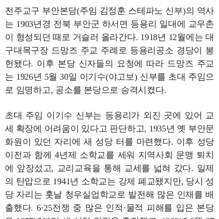
전주교구 부안본당(주임 김정훈 스테파노 신부)의 역사
는 1903년경 전북 부안군 하서면 등용리 일대에 교우촌
이 형성되던 때로 거슬러 올라간다. 1918년 12월에는 대
구대목구장 드망즈 주교 주례로 등용리공소 경당이 봉
헌됐다. 이후 본당 신자들의 요청에 따라 드망즈 주교
는 1926년 5월 30일 이기수(야고보) 신부를 초대 주임으
로 임명하고, 공소를 본당으로 승격시켰다.
초대 주임 이기수 신부는 등용리가 외진 곳에 있어 교
세 확장에 어려움이 있다고 판단하고, 1935년 옛 부안문
화원이 있던 자리에 새 성당 터를 마련했다. 이후 성당
이전과 함께 4년제 소학교를 세워 지역사회 문맹 퇴치
에 앞장섰고, 교리교육을 통해 교세를 넓혀 갔다. 일제
의 탄압으로 1941년 소학교는 강제 폐교됐지만, 당시 성
당 자리는 훗날 청우실업학교로 발전해 많은 인재를 배
출했다. 6·25전쟁 중 많은 인적·물적 피해를 입은 본당