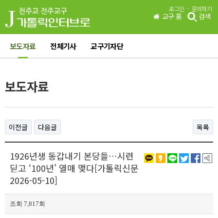
·
로그인
문의하기
교구 홈
검색
보도자료
전체기사
교구기자단
보도자료
이전글
다음글
목록
1926년생 동갑내기 본당들…시련
딛고 ‘100년’ 열매 맺다[가톨릭신문
2026-05-10]
조회 7,817회