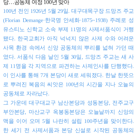
당…공동체 여정 100년 맞아
100년 전인 1926년 5월 29일. 대구대목구장 드망즈 주교
(Florian Demange·한국명 안세화·1875~1938) 주례로 성
유스티노 신학교 소속 부제 11명의 사제서품식이 거행
됐다. 한국교회가 아직 넉넉지 않은 사제 수와 어려운
사목 환경 속에서 신앙 공동체의 뿌리를 넓혀 가던 때
였다. 서품식 다음 날인 5월 30일, 드망즈 주교는 새 사
제 11명을 각 지역으로 파견하는 사제인사를 단행했다.
이 인사를 통해 7개 본당이 새로 세워졌다. 한날 한뜻으
로 뿌려진 복음의 씨앗은 100년의 시간을 지나 오늘의
공동체로 자라났다.
그 가운데 대구대교구 남산본당과 성동본당, 전주교구
부안본당, 마산교구 옥봉동본당은 오늘날까지 신앙의
맥을 이어 오며 5월 나란히 설립 100주년을 맞이한다.
한 세기 전 사제서품과 본당 신설로 시작된 공동체의