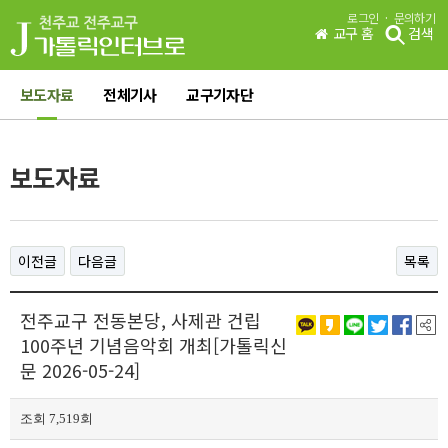
·
로그인
문의하기
교구 홈
검색
보도자료
전체기사
교구기자단
보도자료
이전글
다음글
목록
전주교구 전동본당, 사제관 건립
100주년 기념음악회 개최[가톨릭신
문 2026-05-24]
조회 7,519회