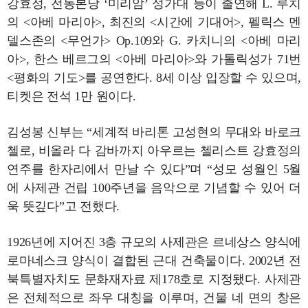
강효정, 전동본당 ‘미리암’ 성가대 등이 출연해 L. 루치
의 <아베 마리아>, 최진의 <시간에 기대어>, 펠릭스 멘
델스존의 <무언가> Op.109와 G. 카치니의 <아베 마리
아>, 한스 베르그의 <아베 마리아>와 가톨릭성가 71번
<평화의 기도>를 공연한다. 8세 이상 입장할 수 있으며,
티켓은 전석 1만 원이다.
김성봉 신부는 “세계적 바리톤 고성현의 무대와 바로크
첼로, 비올라 다 감바까지 아우르는 첼리스트 강효정의
연주를 한자리에서 만날 수 있다”며 “성모 성월인 5월
에 사제관 건립 100주년을 음악으로 기념할 수 있어 더
욱 뜻깊다”고 전했다.
1926년에 지어진 3층 규모의 사제관은 르네상스 양식에
로마네스크 양식이 결합된 근대 건축물이다. 2002년 전
북특별자치도 문화재자료 제178호로 지정됐다. 사제관
은 전체적으로 좌우 대칭을 이루며, 건물 네 면의 창은