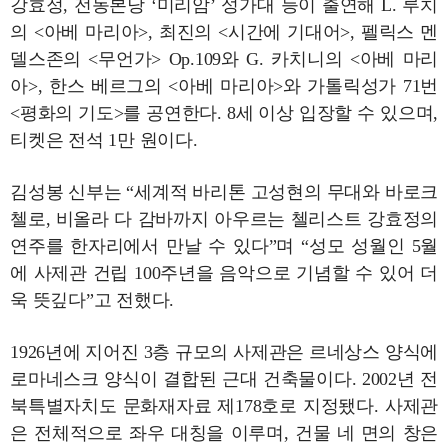
강효정, 전동본당 ‘미리암’ 성가대 등이 출연해 L. 루치
의 <아베 마리아>, 최진의 <시간에 기대어>, 펠릭스 멘
델스존의 <무언가> Op.109와 G. 카치니의 <아베 마리
아>, 한스 베르그의 <아베 마리아>와 가톨릭성가 71번
<평화의 기도>를 공연한다. 8세 이상 입장할 수 있으며,
티켓은 전석 1만 원이다.
김성봉 신부는 “세계적 바리톤 고성현의 무대와 바로크
첼로, 비올라 다 감바까지 아우르는 첼리스트 강효정의
연주를 한자리에서 만날 수 있다”며 “성모 성월인 5월
에 사제관 건립 100주년을 음악으로 기념할 수 있어 더
욱 뜻깊다”고 전했다.
1926년에 지어진 3층 규모의 사제관은 르네상스 양식에
로마네스크 양식이 결합된 근대 건축물이다. 2002년 전
북특별자치도 문화재자료 제178호로 지정됐다. 사제관
은 전체적으로 좌우 대칭을 이루며, 건물 네 면의 창은