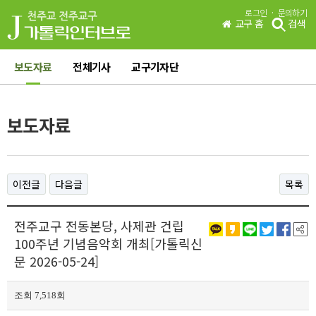
·
로그인
문의하기
교구 홈
검색
보도자료
전체기사
교구기자단
보도자료
이전글
다음글
목록
전주교구 전동본당, 사제관 건립
100주년 기념음악회 개최[가톨릭신
문 2026-05-24]
조회 7,518회