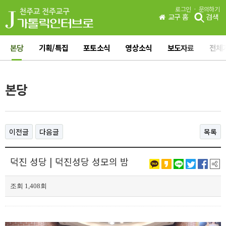
·
로그인
문의하기
교구 홈
검색
본당
기획/특집
포토소식
영상소식
보도자료
전체
본당
이전글
다음글
목록
덕진 성당 | 덕진성당 성모의 밤
조회 1,408회