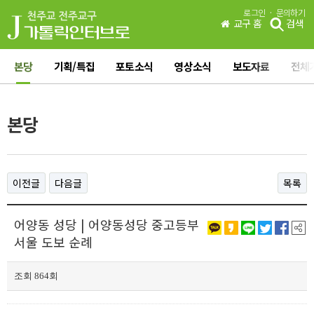
·
로그인
문의하기
교구 홈
검색
본당
기획/특집
포토소식
영상소식
보도자료
전체
본당
이전글
다음글
목록
어양동 성당 | 어양동성당 중고등부
서울 도보 순례
조회 864회