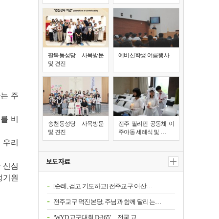
팔복동성당 사목방문
예비신학생 여름행사
및 견진
는 주
를 비
송천동성당 사목방문
전주 필리핀 공동체 이
및 견진
주아동 세례식 및 …
 우리
보도자료
 신심
성기원
[순례, 걷고 기도하고] 전주교구 여산…
전주교구 덕진본당, 주님과 함께 달리는…
‘WYD 교구대회 D-365’…전국 교…