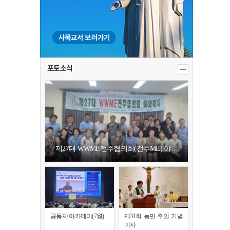
포토소식
제27대 WWME전주협의회(전주ME) 야…
공동체 아카데미(7월)
제31회 농민 주일 기념
미사