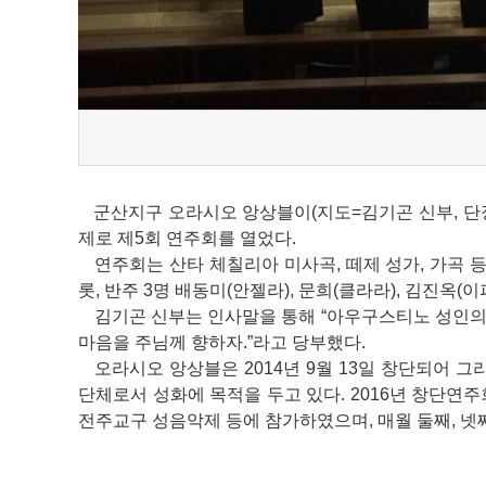
군산지구 오라시오 앙상블이
(
지도
=
김기곤 신부
,
단
제로 제
5
회 연주회를 열었다
.
연주회는 산타 체칠리아 미사곡
,
떼제 성가
,
가곡 
롯
,
반주
3
명 배동미
(
안젤라
),
문희
(
클라라
),
김진옥
(
이
김기곤 신부는 인사말을 통해
“
아우구스티노 성인의
마음을 주님께 향하자
.”
라고 당부했다
.
오라시오 앙상블은
2014
년
9
월
13
일 창단되어 그
단체로서 성화에 목적을 두고 있다
. 2016
년 창단연주
전주교구 성음악제 등에 참가하였으며
,
매월 둘째
,
넷