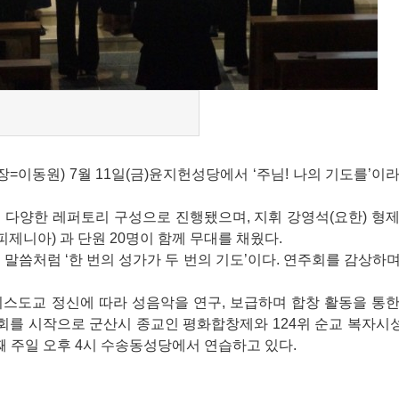
장
=
이동원
) 7
월
11
일
(
금
)
윤지헌성당에서
‘
주님
!
나의 기도를
’
이라
등 다양한 레퍼토리 구성으로 진행됐으며
,
지휘 강영석
(
요한
)
형제
피제니아
)
과 단원
20
명이 함께 무대를 채웠다
.
 말씀처럼
‘
한 번의 성가가 두 번의 기도
’
이다
.
연주회를 감상하며
리스도교 정신에 따라 성음악을 연구
,
보급하며 합창 활동을 통한
회를 시작으로 군산시 종교인 평화합창제와
124
위 순교 복자시
째 주일 오후
4
시 수송동성당에서 연습하고 있다
.