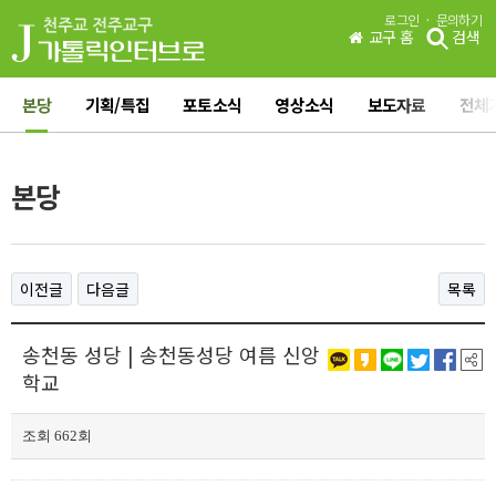
·
로그인
문의하기
교구 홈
검색
본당
기획/특집
포토소식
영상소식
보도자료
전체
본당
이전글
다음글
목록
송천동 성당 | 송천동성당 여름 신앙
학교
조회 662회