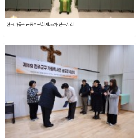
한국가톨릭군종후원회 제56차 전국총회