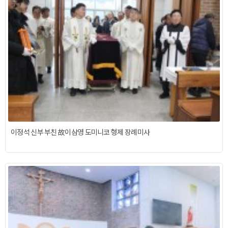
이정석 신부 부친 故이삼영 도미니코 형제 장례미사