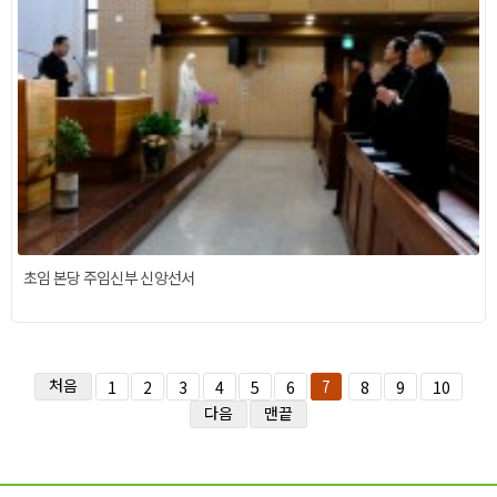
초임 본당 주임신부 신앙선서
처음
7
1
2
3
4
5
6
8
9
10
다음
맨끝