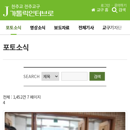
·
로그인
문의하기
교구 홈
검색
포토소식
영상소식
보도자료
전체기사
교구기자단
포토소식
SEARCH
전체 :
1,452
건 7 페이지
4