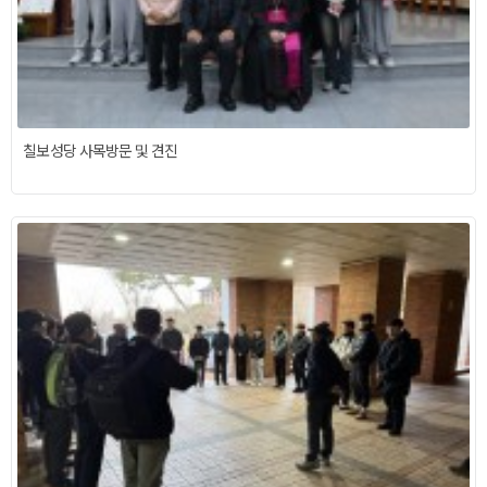
칠보성당 사목방문 및 견진