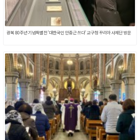
광복 80주년 기념특별전 '대한국인 안중근 쓰다' 교구청 꾸리아 사제단 방문