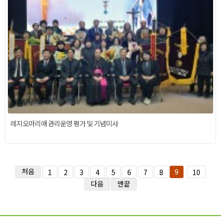
레지오마리애 관리운영 평가 및 기념미사
처음
9
1
2
3
4
5
6
7
8
10
다음
맨끝