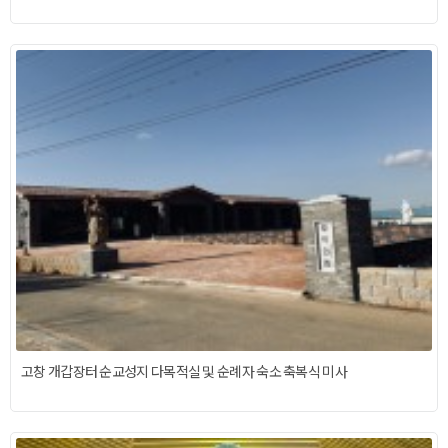
고창 개갑장터 순교성지 다목적실 및 순례자 숙소 축복식 미사