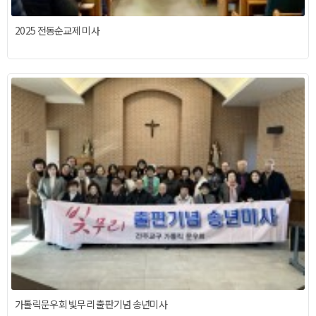
2025 전동순교제 미사
가톨릭문우회 빛무리 출판기념 송년미사