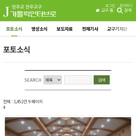
·
로그인
문의하기
교구 홈
검색
포토소식
영상소식
보도자료
전체기사
교구기자단
포토소식
SEARCH
전체 :
1,452
건 9 페이지
4