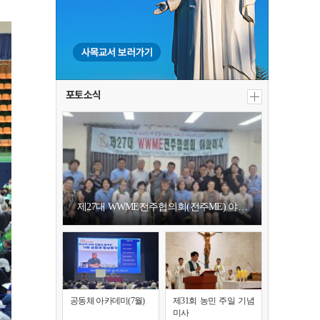
포토소식
제27대 WWME전주협의회(전주ME) 야…
공동체 아카데미(7월)
제31회 농민 주일 기념
미사