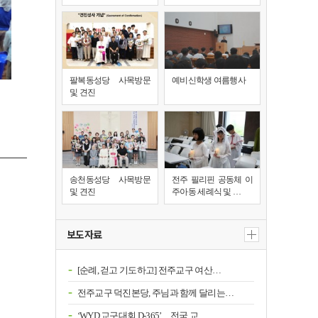
팔복동성당 사목방문
예비신학생 여름행사
및 견진
송천동성당 사목방문
전주 필리핀 공동체 이
및 견진
주아동 세례식 및 …
보도자료
[순례, 걷고 기도하고] 전주교구 여산…
전주교구 덕진본당, 주님과 함께 달리는…
‘WYD 교구대회 D-365’…전국 교…