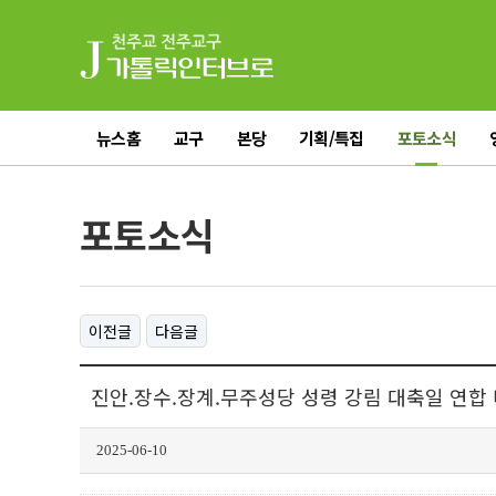
뉴스홈
교구
본당
기획/특집
포토소식
전체기사
포토소식
이전글
다음글
진안.장수.장계.무주성당 성령 강림 대축일 연합
2025-06-10