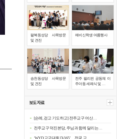
팔복동성당 사목방문
예비신학생 여름행사
및 견진
송천동성당 사목방문
전주 필리핀 공동체 이
및 견진
주아동 세례식 및 …
보도자료
[순례, 걷고 기도하고] 전주교구 여산…
전주교구 덕진본당, 주님과 함께 달리는…
‘WYD 교구대회 D-365’…전국 교…