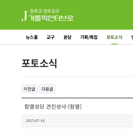
뉴스홈
교구
본당
기획/특집
포토소식
전체기사
포토소식
이전글
다음글
함열성당 견진성사-[함열]
2025-07-16