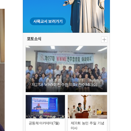
포토소식
제27대 WWME전주협의회(전주ME) 야…
공동체 아카데미(7월)
제31회 농민 주일 기념
미사