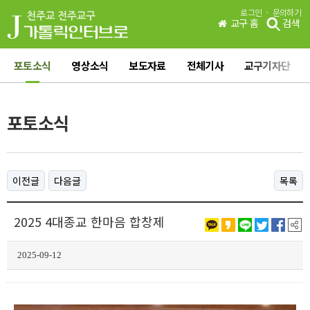
·
로그인
문의하기
교구 홈
검색
포토소식
영상소식
보도자료
전체기사
교구기자단
포토소식
이전글
다음글
목록
2025 4대종교 한마음 합창제
2025-09-12