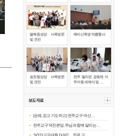
팔복동성당 사목방문
예비신학생 여름행사
및 견진
송천동성당 사목방문
전주 필리핀 공동체 이
및 견진
주아동 세례식 및 …
보도자료
[순례, 걷고 기도하고] 전주교구 여산…
전주교구 덕진본당, 주님과 함께 달리는…
‘WYD 교구대회 D-365’…전국 교…