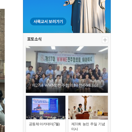
포토소식
제27대 WWME전주협의회(전주ME) 야…
공동체 아카데미(7월)
제31회 농민 주일 기념
미사