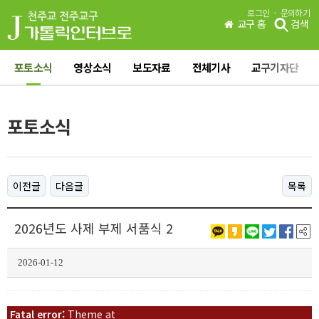
·
로그인
문의하기
교구 홈
검색
포토소식
영상소식
보도자료
전체기사
교구기자단
포토소식
이전글
다음글
목록
2026년도 사제 부제 서품식 2
2026-01-12
Fatal error:
Theme at