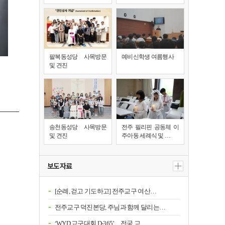
팔복동성당 사목방문
예비신학생 여름행사
및 견진
송천동성당 사목방문
전주 필리핀 공동체 이
및 견진
주아동 세례식 및 …
보도자료
[순례, 걷고 기도하고] 전주교구 여산…
전주교구 덕진본당, 주님과 함께 달리는…
‘WYD 교구대회 D-365’…전국 교…