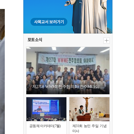
포토소식
제27대 WWME전주협의회(전주ME) 야…
공동체 아카데미(7월)
제31회 농민 주일 기념
미사