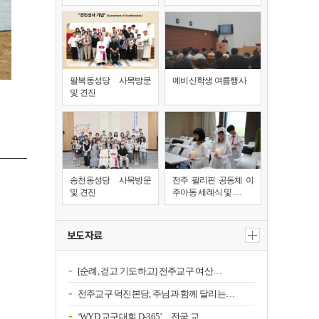
팔복동성당 사목방문
예비신학생 여름행사
및 견진
송천동성당 사목방문
전주 필리핀 공동체 이
및 견진
주아동 세례식 및 …
보도자료
[순례, 걷고 기도하고] 전주교구 여산…
전주교구 덕진본당, 주님과 함께 달리는…
‘WYD 교구대회 D-365’…전국 교…