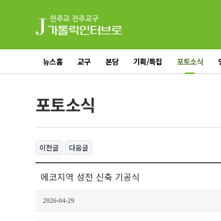
뉴스홈
교구
본당
기획/특집
포토소식
전체기사
포토소식
이전글
다음글
에코지역 성전 신축 기공식
2026-04-29