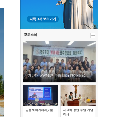
포토소식
제27대 WWME전주협의회(전주ME) 야…
공동체 아카데미(7월)
제31회 농민 주일 기념
미사