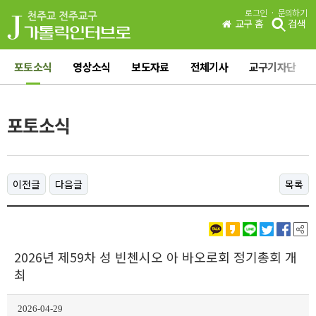
·
로그인
문의하기
교구 홈
검색
포토소식
영상소식
보도자료
전체기사
교구기자단
포토소식
이전글
다음글
목록
2026년 제59차 성 빈첸시오 아 바오로회 정기총회 개
최
2026-04-29