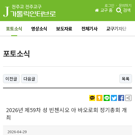
·
로그인
문의하기
교구 홈
검색
포토소식
영상소식
보도자료
전체기사
교구기자단
포토소식
이전글
다음글
목록
2026년 제59차 성 빈첸시오 아 바오로회 정기총회 개
최
2026-04-29