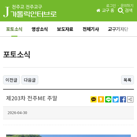
·
로그인
문의하기
교구 홈
검색
포토소식
영상소식
보도자료
전체기사
교구기자단
포토소식
이전글
다음글
목록
제203차 전주ME 주말
2026-04-30