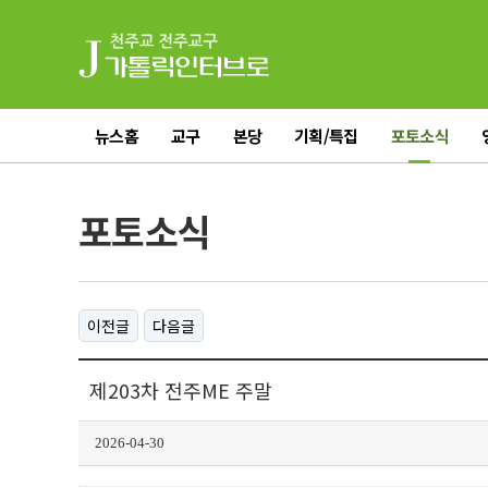
뉴스홈
교구
본당
기획/특집
포토소식
전체기사
포토소식
이전글
다음글
제203차 전주ME 주말
2026-04-30