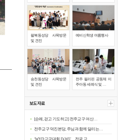
팔복동성당 사목방문
예비신학생 여름행사
및 견진
송천동성당 사목방문
전주 필리핀 공동체 이
및 견진
주아동 세례식 및 …
보도자료
[순례, 걷고 기도하고] 전주교구 여산…
전주교구 덕진본당, 주님과 함께 달리는…
‘WYD 교구대회 D-365’…전국 교…