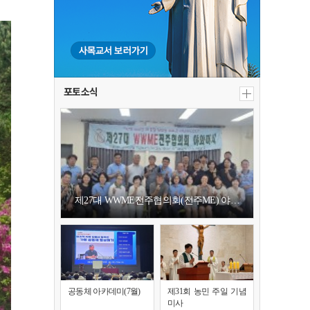
포토소식
제27대 WWME전주협의회(전주ME) 야…
공동체 아카데미(7월)
제31회 농민 주일 기념
미사