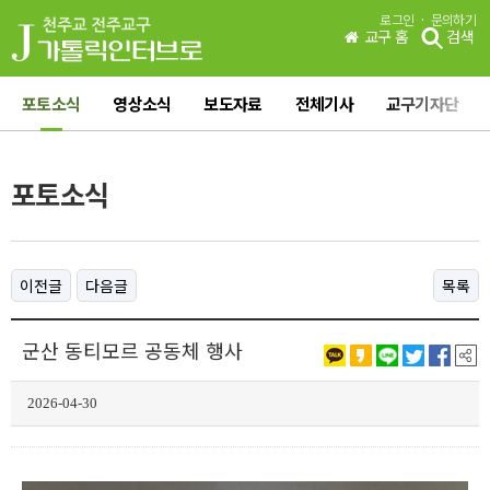
·
로그인
문의하기
교구 홈
검색
포토소식
영상소식
보도자료
전체기사
교구기자단
포토소식
이전글
다음글
목록
군산 동티모르 공동체 행사
2026-04-30