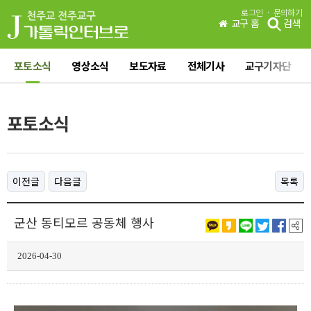
·
로그인
문의하기
교구 홈
검색
포토소식
영상소식
보도자료
전체기사
교구기자단
포토소식
이전글
다음글
목록
군산 동티모르 공동체 행사
2026-04-30