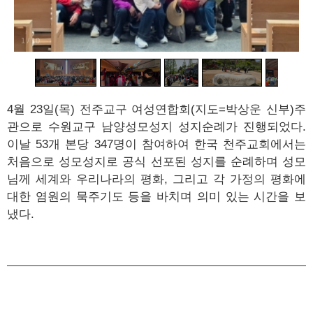
1
/
10
4
월
23
일
(
목
)
전주교구 여성연합회
(
지도=박상운 신부
)
주
관으로 수원교구 남양성모성지 성지순례가 진행되었다
.
이날
53
개 본당
347
명이 참여하여
한국 천주교회에서는
처음으로 성모성지로 공식 선포된 성지를 순례하며 성모
님께 세계와 우리나라의 평화
,
그리고 각 가정의 평화에
대한 염원의 묵주기도 등을 바치며 의미 있는 시간을 보
냈다
.