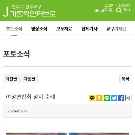
·
로그인
문의하기
교구 홈
검색
포토소식
영상소식
보도자료
전체기사
교구기자단
포토소식
이전글
다음글
목록
여성연합회 성지 순례
2026-05-06