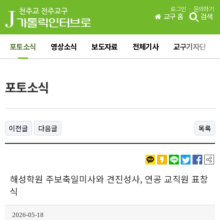
·
로그인
문의하기
교구 홈
검색
포토소식
영상소식
보도자료
전체기사
교구기자단
포토소식
이전글
다음글
목록
해성학원 주보축일미사와 견진성사, 연공 교직원 표창
식
2026-05-18