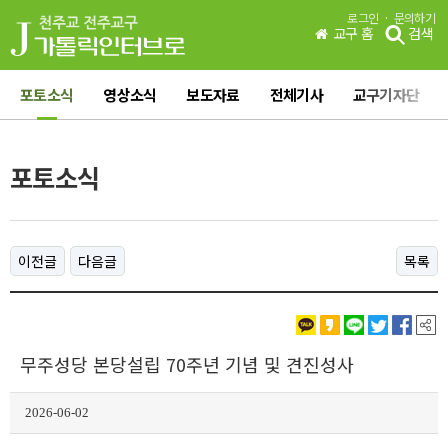
·
로그인
문의하기
교구 홈
검색
포토소식
영상소식
보도자료
전체기사
교구기자단
포토소식
이전글
다음글
목록
무주성당 본당설립 70주년 기념 및 견진성사
2026-06-02