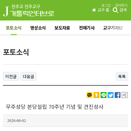
·
로그인
문의하기
교구 홈
검색
포토소식
영상소식
보도자료
전체기사
교구기자단
포토소식
이전글
다음글
목록
무주성당 본당설립 70주년 기념 및 견진성사
2026-06-02