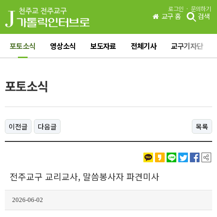
·
로그인
문의하기
교구 홈
검색
포토소식
영상소식
보도자료
전체기사
교구기자단
포토소식
이전글
다음글
목록
전주교구 교리교사, 말씀봉사자 파견미사
2026-06-02