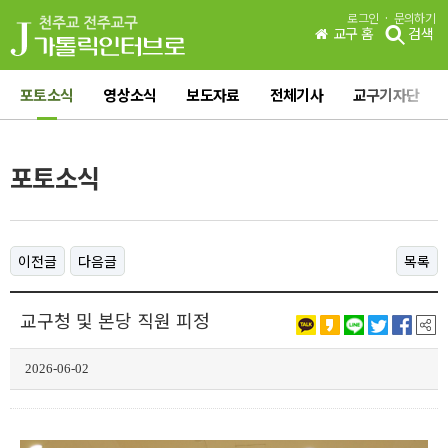
·
로그인
문의하기
교구 홈
검색
포토소식
영상소식
보도자료
전체기사
교구기자단
포토소식
이전글
다음글
목록
교구청 및 본당 직원 피정
2026-06-02