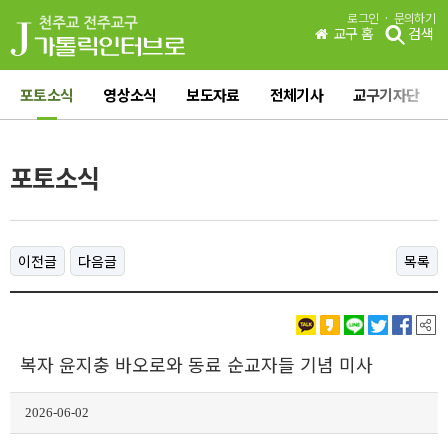
·
로그인
문의하기
교구 홈
검색
포토소식
영상소식
보도자료
전체기사
교구기자단
포토소식
이전글
다음글
목록
복자 윤지충 바오로와 동료 순교자들 기념 미사
2026-06-02