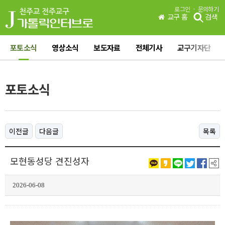
·
로그인
문의하기
교구 홈
검색
포토소식
영상소식
보도자료
전체기사
교구기자단
포토소식
이전글
다음글
목록
모현동성당 견진성자
2026-06-08