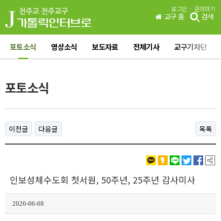
·
로그인
문의하기
교구 홈
검색
포토소식
영상소식
보도자료
전체기사
교구기자단
포토소식
이전글
다음글
목록
인보성체수도회 첫서원, 50주년, 25주년 감사미사
2026-06-08